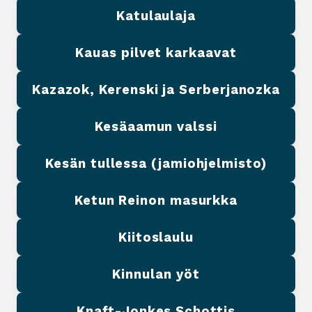
Katulaulaja
Kauas pilvet karkaavat
Kazazok, Kerenski ja Serberjanozka
Kesäaamun valssi
Kesän tullessa (jamiohjelmisto)
Ketun Reinon masurkka
Kiitoslaulu
Kinnulan yöt
Knaft-Jonkes Schottis