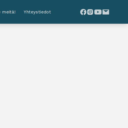
 meitä!
Yhteystiedot