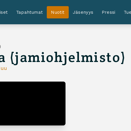
iset
Tapahtumat
Nuotit
Jäsenyys
Pressi
Tue
)
a (jamiohjelmisto)
uu