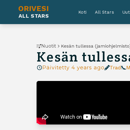
ORIVESI
Koti
All Stars
Uut
ALL STARS
Nuotit
Kesän tullessa (jamiohjelmisto
Kesän tulless
Päivitetty
4 years ago
Trad
M