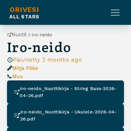
ORIVESI
ALL STARS
Nuotit
Iro-neido
Iro-neido
Päivitetty
3 months ago
Mitja Pilke
Muu
Iro-neido_Nuottikirja - String Bass-2026-
04-26.pdf
Iro-neido_Nuottikirja - Ukulele-2026-04-
26.pdf