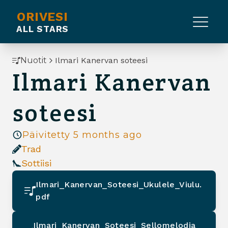
ORIVESI
ALL STARS
Nuotit
Ilmari Kanervan soteesi
Ilmari Kanervan
soteesi
Päivitetty
5 months ago
Trad
Sottiisi
Ilmari_Kanervan_Soteesi_Ukulele_Viulu.
pdf
Ilmari_Kanervan_Soteesi_Sellomelodia_