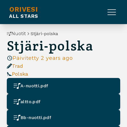
ORIVESI
ALL STARS
Nuotit
Stjäri-polska
Stjäri-polska
Päivitetty
2 years ago
Trad
Polska
A-nuotti.pdf
altto.pdf
Bb-nuotti.pdf