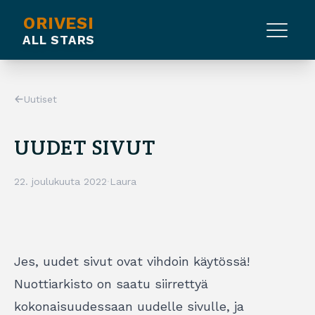
ORIVESI
ALL STARS
Uutiset
UUDET SIVUT
22. joulukuuta 2022
·
Laura
Jes, uudet sivut ovat vihdoin käytössä!
Nuottiarkisto on saatu siirrettyä
kokonaisuudessaan uudelle sivulle, ja