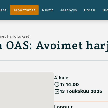
iset
Tapahtumat
Nuotit
Jäsenyys
Pressi
Tue
et harjoitukset
 OAS: Avoimet harj
Alkaa:
Ti 14:00
13 Toukokuu 2025
Loppuu: