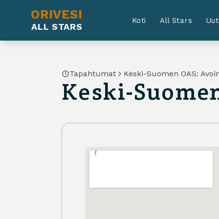
ORIVESI
Koti
All Stars
Uut
ALL STARS
Tapahtumat
Keski-Suomen OAS: Avoim
Keski-Suomen