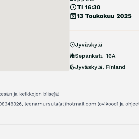
Ti 16:30
13 Toukokuu 2025
Jyväskylä
Sepänkatu 16A
Jyväskylä
,
Finland
esän ja keikkojen biisejä!
408348326, leenamursula(at)hotmail.com (ovikoodi ja ohje