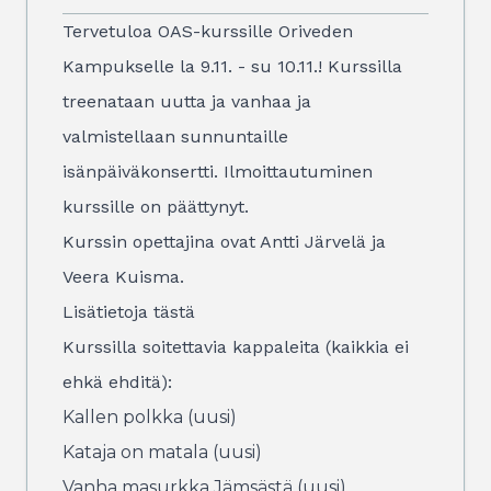
Tervetuloa OAS-kurssille Oriveden
Kampukselle la 9.11. - su 10.11.! Kurssilla
treenataan uutta ja vanhaa ja
valmistellaan sunnuntaille
isänpäiväkonsertti. Ilmoittautuminen
kurssille on päättynyt.
Kurssin opettajina ovat Antti Järvelä ja
Veera Kuisma.
Lisätietoja
tästä
Kurssilla soitettavia kappaleita (kaikkia ei
ehkä ehditä):
Kallen polkka (uusi)
Kataja on matala (uusi)
Vanha masurkka Jämsästä (uusi)