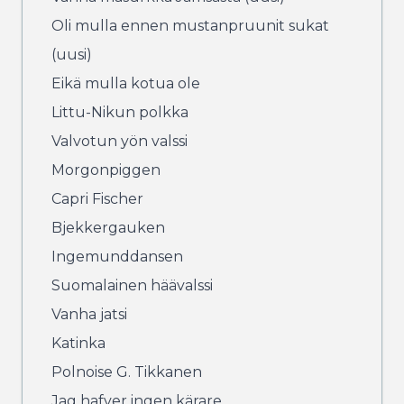
Oli mulla ennen mustanpruunit sukat
(uusi)
Eikä mulla kotua ole
Littu-Nikun polkka
Valvotun yön valssi
Morgonpiggen
Capri Fischer
Bjekkergauken
Ingemunddansen
Suomalainen häävalssi
Vanha jatsi
Katinka
Polnoise G. Tikkanen
Jag hafver ingen kärare