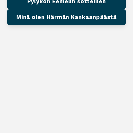
Pylykön Eemelin sotteinen
Minä olen Härmän Kankaanpäästä