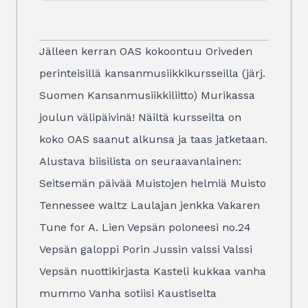
Jälleen kerran OAS kokoontuu Oriveden
perinteisillä kansanmusiikkikursseilla (järj.
Suomen Kansanmusiikkiliitto) Murikassa
joulun välipäivinä! Näiltä kursseilta on
koko OAS saanut alkunsa ja taas jatketaan.
Alustava biisilista on seuraavanlainen:
Seitsemän päivää Muistojen helmiä Muisto
Tennessee waltz Laulajan jenkka Vakaren
Tune for A. Lien Vepsän poloneesi no.24
Vepsän galoppi Porin Jussin valssi Valssi
Vepsän nuottikirjasta Kasteli kukkaa vanha
mummo Vanha sotiisi Kaustiselta